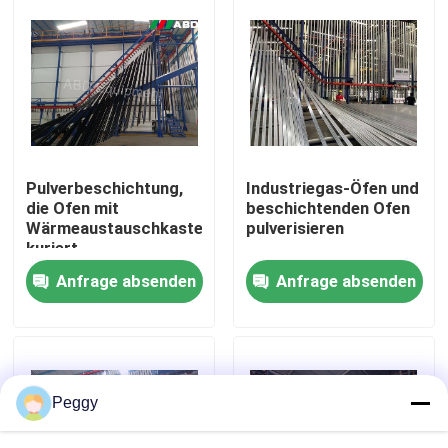
Über uns
Fabrik-Ausflug
Qualitätskontrolle
Pulverbeschichtung,
Industriegas-Öfen und
die Ofen mit
beschichtenden Ofen
Wärmeaustauschkasten
pulverisieren
Treten Sie mit uns in Verbindung
kuriert
Anfrage absenden
Anfrage absenden
Fordern Sie ein Zitat
VR
Peggy
Vertikale Pulver-Beschichtungs-Linie