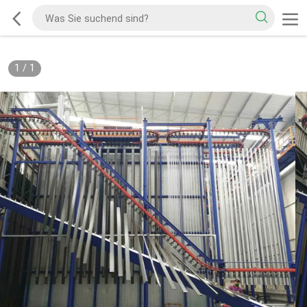
1
/
1