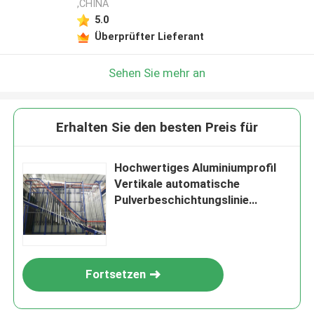
,CHINA
Hinterlass eine Nachricht
5.0
Überprüfter Lieferant
Wir rufen Sie bald zurück!
Sehen Sie mehr an
Erhalten Sie den besten Preis für
Hochwertiges Aluminiumprofil
Vertikale automatische
Pulverbeschichtungslinie
Elektrostatisches Sprühen
EINREICHUNGEN
Fortsetzen