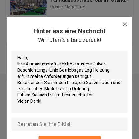
der einfach ist zu säubern
Preis：Negotiate
Automatisierte Pulver-Beschichtungs-Linie
Hinterlass eine Nachricht
Bestpreis
Kontakt
Pulver-Beschichtungs-Fertigungsstraße
Wir rufen Sie bald zurück!
Metallpulver-Beschichtungs-Linie
Sehen Sie mehr an
Anodisierungsfertigungsstraße
Hinterlass eine Nachricht
PVDF-Linie
Wir rufen Sie bald zurück!
Horizontale Pulver-Beschichtungs-Linie
Anodisierungslinie Ausrüstung