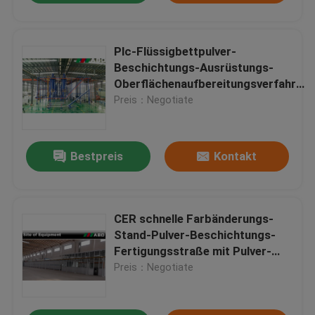
Plc-Flüssigbettpulver-
Beschichtungs-Ausrüstungs-
Oberflächenaufbereitungsverfahren
380V 220V
Preis：Negotiate
Bestpreis
Kontakt
CER schnelle Farbänderungs-
Stand-Pulver-Beschichtungs-
Fertigungsstraße mit Pulver-
Lieferungs-Mitte
Preis：Negotiate