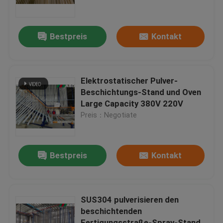
Über uns
Bestpreis
Kontakt
Fabrik-Ausflug
Elektrostatischer Pulver-
Qualitätskontrolle
Beschichtungs-Stand und Oven
Large Capacity 380V 220V
Preis：Negotiate
Treten Sie mit uns in Verbindung
Fordern Sie ein Zitat
Bestpreis
Kontakt
VR
SUS304 pulverisieren den
beschichtenden
Vertikale Pulver-Beschichtungs-Linie
Fertigungsstraße-Spray-Stand,