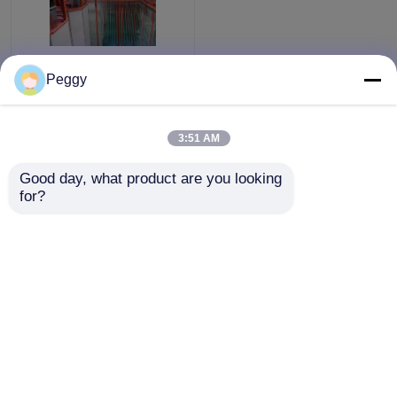
Volle automatische
Peggy
view
PVDF-Linie vertikales
Fluorkohlenstoff-
Malerei-System 1000-
Alle ansehen
3:51 AM
2000T/Monat
all
Bestpreis
Good day, what product are you looking 
for?
Kontakt
Sehen Sie mehr an
Startseite
Über uns
Kontakt
Desktop Site
Sitemap
Privacy Policy