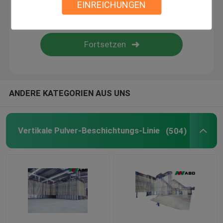
EINREICHUNGEN
Farbbeschichtungs-Linie
Pulver-Beschichtungs-Ofen
Pulver-beschichtende Stände
ANDERE KATEGORIEN AUS UNS
Pulver-Zufuhr-Mitte
Vertikale Pulver-Beschichtungs-Linie
(504)