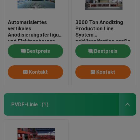
Automatisiertes
3000 Ton Anodizing
vertikales
Production Line
Anodisierungsfertigungsstraße-
System
und Elektrophorese-
schlüsselfertige große
System
Kapazität
Bestpreis
Bestpreis
Kontakt
Kontakt
PVDF-Linie
(1)