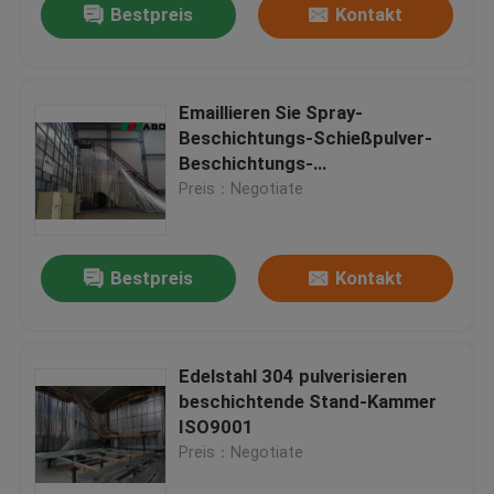
Bestpreis
Kontakt
Emaillieren Sie Spray-
Beschichtungs-Schießpulver-
Beschichtungs-
Fertigungsstraße 40KW
Preis：Negotiate
Bestpreis
Kontakt
Edelstahl 304 pulverisieren
beschichtende Stand-Kammer
ISO9001
Preis：Negotiate