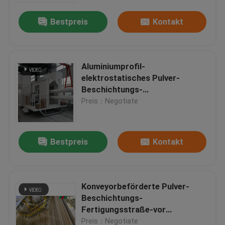
Bestpreis
Kontakt
Aluminiumprofil-
elektrostatisches Pulver-
Beschichtungs-
Fertigungsstraße Soem
Preis：Negotiate
Bestpreis
Kontakt
Haus
Konveyorbeförderte Pulver-
Produkte
Beschichtungs-
Fertigungsstraße-vor
Behandlung 50W
VR Show
Preis：Negotiate