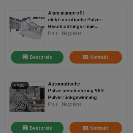
Aluminiumprofil-
elektrostatische Pulver-
Beschichtungs-Linie
Betriebsgas Lpg-Heizung
Preis：Negotiate
Bestpreis
Kontakt
Automatische
Pulverbeschichtung 98%
Pulverrückgewinnung
Preis：Negotiate
Bestpreis
Kontakt