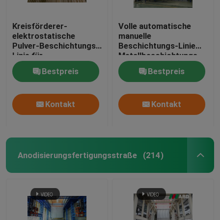
Kreisförderer-
Volle automatische
elektrostatische
manuelle
Pulver-Beschichtungs-
Beschichtungs-Linie
Linie für
Metallbeschichtungs-
Aluminiumprofil
Spray des Pulver-
Bestpreis
Bestpreis
SUS304
Kontakt
Kontakt
Anodisierungsfertigungsstraße
(214)