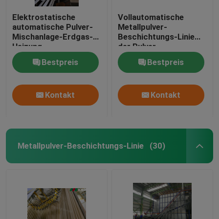
Elektrostatische
Vollautomatische
automatische Pulver-
Metallpulver-
Mischanlage-Erdgas-
Beschichtungs-Linie
Heizung
der Pulver-
Beschichtungs-
Bestpreis
Bestpreis
Farben-Anlagen380v
220V
Kontakt
Kontakt
Metallpulver-Beschichtungs-Linie
(30)