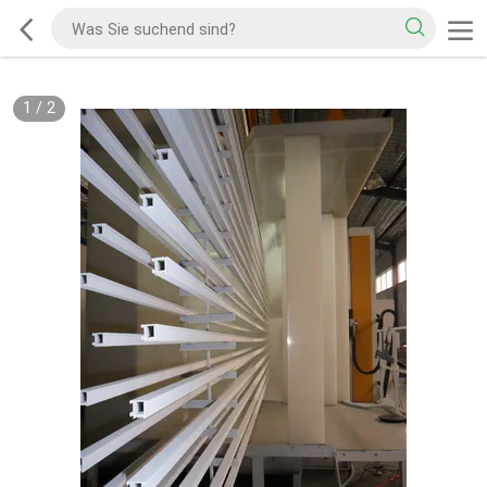
1
/
2