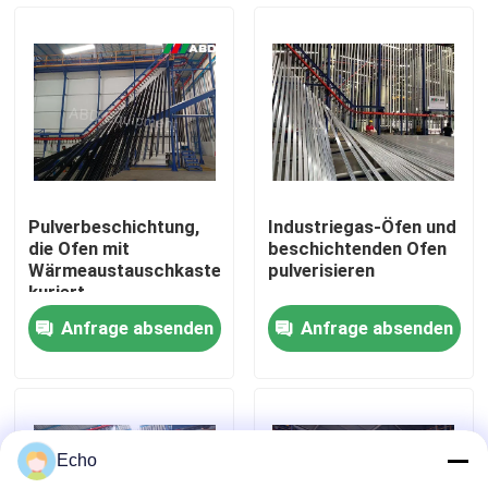
Über uns
Fabrik-Ausflug
Qualitätskontrolle
Pulverbeschichtung,
Industriegas-Öfen und
die Ofen mit
beschichtenden Ofen
Treten Sie mit uns in Verbindung
Wärmeaustauschkasten
pulverisieren
kuriert
Anfrage absenden
Anfrage absenden
Fordern Sie ein Zitat
VR
Echo
Vertikale Pulver-Beschichtungs-Linie