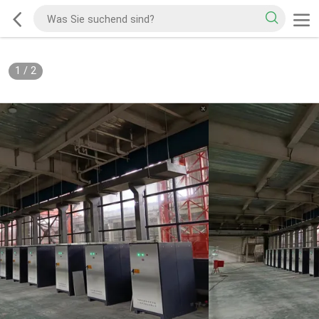
1
/
2