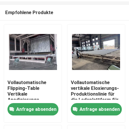
Empfohlene Produkte
Vollautomatische
Vollautomatische
Flipping-Table
vertikale Eloxierungs-
Haus
Vertikale
Produktionslinie für
Anodisierungs-
die Ladeplattform für
Produktionslinie für
Aluminiumprofile
Anfrage absenden
Anfrage absenden
Produkte
Aluminiumprofile
VR Show