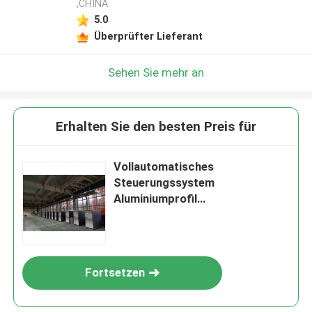
,CHINA
Hinterlass eine Nachricht
5.0
Überprüfter Lieferant
Wir rufen Sie bald zurück!
Sehen Sie mehr an
Erhalten Sie den besten Preis für
Vollautomatisches
Steuerungssystem
Aluminiumprofil
Oberflächenbehandlungsausrüst
ung Anodisierung
Produktionslinie
EINREICHUNGEN
Fortsetzen