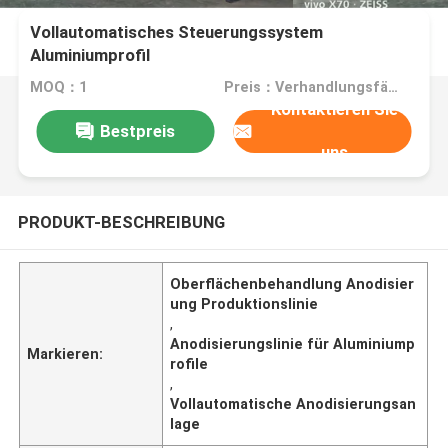
Vollautomatisches Steuerungssystem
Aluminiumprofil
Oberflächenbehandlungsausrüstung Anodisierung
MOQ：1
Preis：Verhandlungsfähig
Produktionslinie
Kontaktieren Sie
Bestpreis
uns
PRODUKT-BESCHREIBUNG
Oberflächenbehandlung Anodisier
ung Produktionslinie
,
Anodisierungslinie für Aluminiump
Markieren:
rofile
,
Vollautomatische Anodisierungsan
lage