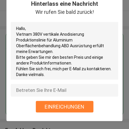
Hinterlass eine Nachricht
Überprüfter Lieferant
Wir rufen Sie bald zurück!
Sehen Sie mehr an
Erhalten Sie den besten Preis für
Vietnam 380V vertikale
Anodisierung Produktionslinie
für Aluminium
Oberflächenbehandlung ABD
Ausrüstung
Fortsetzen
EINREICHUNGEN