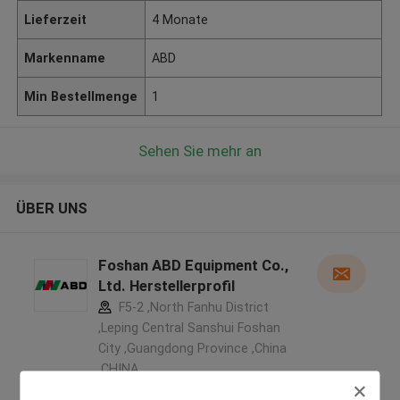
Lieferzeit
4 Monate
Markenname
ABD
Min Bestellmenge
1
Sehen Sie mehr an
ÜBER UNS
Foshan ABD Equipment Co.,
Ltd. Herstellerprofil
F5-2 ,North Fanhu District
,Leping Central Sanshui Foshan
City ,Guangdong Province ,China
,CHINA
5.0