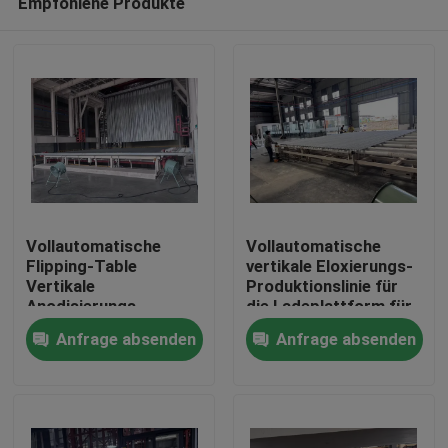
Empfohlene Produkte
Vollautomatische
Vollautomatische
Flipping-Table
vertikale Eloxierungs-
Vertikale
Produktionslinie für
Anodisierungs-
die Ladeplattform für
Haus
Produktionslinie für
Aluminiumprofile
Anfrage absenden
Anfrage absenden
Aluminiumprofile
Produkte
VR Show