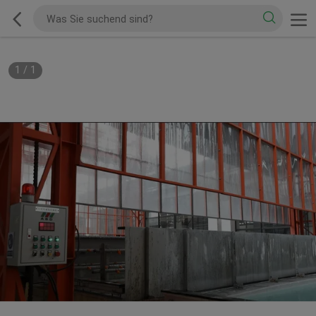
1
/
1