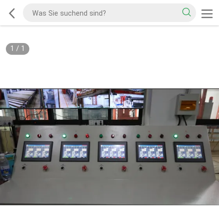
1
/
1