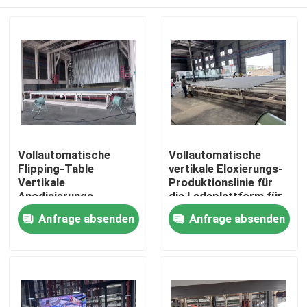
Vollautomatische
Vollautomatische
Flipping-Table
vertikale Eloxierungs-
Vertikale
Produktionslinie für
Anodisierungs-
die Ladeplattform für
Produktionslinie für
Aluminiumprofile
Haus
Anfrage absenden
Anfrage absenden
Aluminiumprofile
Produkte
VR Show