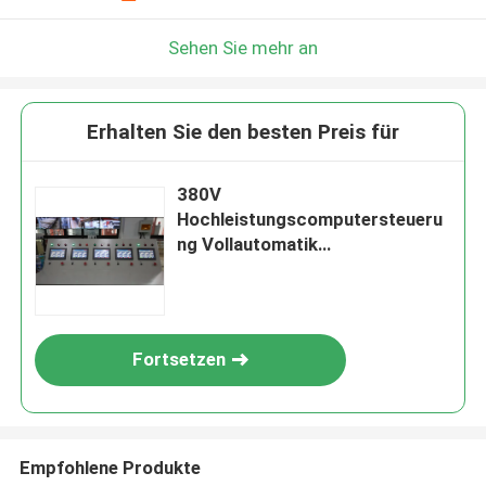
Hinterlass eine Nachricht
Wir rufen Sie bald zurück!
Sehen Sie mehr an
Erhalten Sie den besten Preis für
380V
Hochleistungscomputersteueru
ng Vollautomatik
Aluminiumprofile Vertikale
Anodisierung Produktionslinie
Fortsetzen
EINREICHUNGEN
Empfohlene Produkte