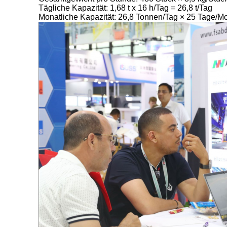
Tägliche Kapazität: 1,68 t x 16 h/Tag = 26,8 t/Tag
Monatliche Kapazität: 26,8 Tonnen/Tag × 25 Tage/