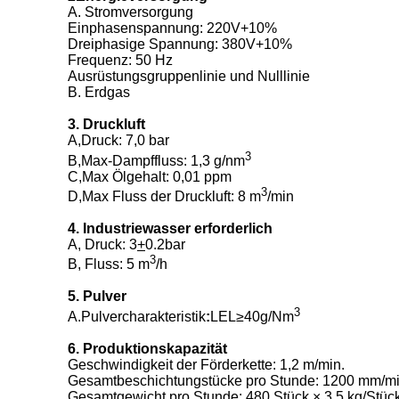
A. Stromversorgung
Einphasenspannung: 220V+10%
Dreiphasige Spannung: 380V+10%
Frequenz: 50 Hz
Ausrüstungsgruppenlinie und Nulllinie
B. Erdgas
3. Druckluft
A,Druck: 7,0 bar
3
B,Max-Dampffluss: 1,3 g/nm
C,Max Ölgehalt: 0,01 ppm
3
D,Max Fluss der Druckluft: 8 m
/min
4. Industriewasser erforderlich
A, Druck: 3
+
0.2bar
3
B, Fluss: 5 m
/h
5. Pulver
3
A.Pulvercharakteristik
:
LEL≥40g/Nm
6. Produktionskapazität
Geschwindigkeit der Förderkette: 1,2 m/min.
Gesamtbeschichtungstücke pro Stunde: 1200 mm/m
Gesamtgewicht pro Stunde: 480 Stück × 3,5 kg/Stück 