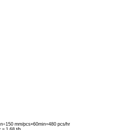
in÷150 mm/pcs×60min=480 pcs/hr
= 1,68 t/h