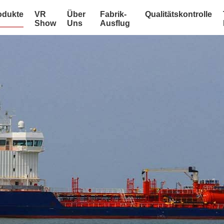
odukte
VR
Über
Fabrik-
Qualitätskontrolle
Show
Uns
Ausflug