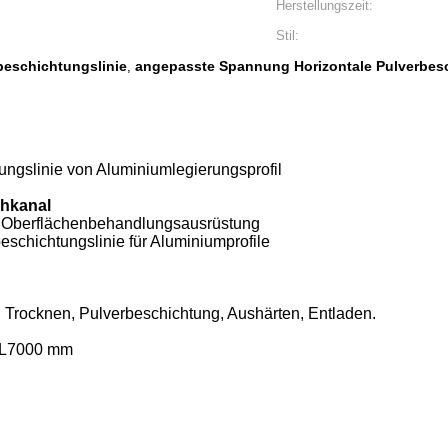
Herstellungszeit:
Stil:
beschichtungslinie
angepasste Spannung Horizontale Pulverbesc
,
ngslinie von Aluminiumlegierungsprofil
ühkanal
en Oberflächenbehandlungsausrüstung
beschichtungslinie für Aluminiumprofile
Trocknen, Pulverbeschichtung, Aushärten, Entladen.
× L7000 mm