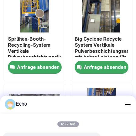
Über uns
Fabrik-Ausflug
Sprühen-Booth-
Big Cyclone Recycle
Recycling-System
System Vertikale
Vertikale
Pulverbeschichtungsanla
Qualitätskontrolle
Pulverbeschichtungslinie
mit hoher Leistung für
Hochleistungs- für
Aluminiumprofile
Anfrage absenden
Anfrage absenden
Aluminiumprofile
Treten Sie mit uns in Verbindung
Fordern Sie ein Zitat
Echo
VR
6:22 AM
Vertikale Pulver-Beschichtungs-Linie