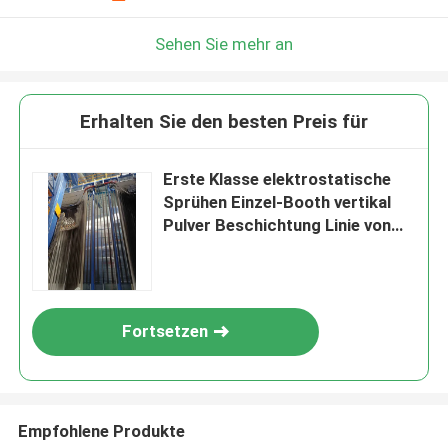
Hinterlass eine Nachricht
Wir rufen Sie bald zurück!
Sehen Sie mehr an
Erhalten Sie den besten Preis für
Erste Klasse elektrostatische
Sprühen Einzel-Booth vertikal
Pulver Beschichtung Linie von
Aluminiumlegierung Profil mit
400m2/T
Fortsetzen
EINREICHUNGEN
Empfohlene Produkte