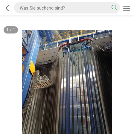
1
/
1