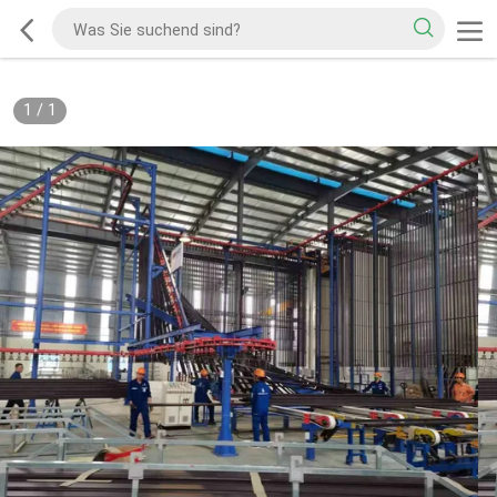
1
/
1