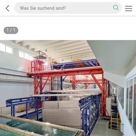
1
/
1