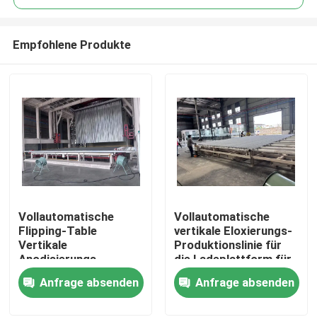
Empfohlene Produkte
Vollautomatische
Vollautomatische
Haus
Flipping-Table
vertikale Eloxierungs-
Vertikale
Produktionslinie für
Anodisierungs-
die Ladeplattform für
Produkte
Produktionslinie für
Aluminiumprofile
Anfrage absenden
Anfrage absenden
Aluminiumprofile
VR Show