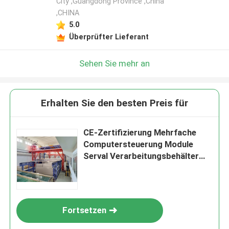
City ,Guangdong Province ,China
,CHINA
Hinterlass eine Nachricht
5.0
Wir rufen Sie bald zurück!
Überprüfter Lieferant
Sehen Sie mehr an
Erhalten Sie den besten Preis für
CE-Zertifizierung Mehrfache
Computersteuerung Module
Serval Verarbeitungsbehälter
Anodisierung Produktionslinie
von Aluminiumprofilen
EINREICHUNGEN
Fortsetzen