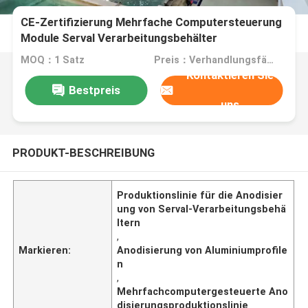
CE-Zertifizierung Mehrfache Computersteuerung
Module Serval Verarbeitungsbehälter
Anodisierung Produktionslinie von
MOQ：1 Satz
Preis：Verhandlungsfähig
Aluminiumprofilen
Kontaktieren Sie
Bestpreis
uns
PRODUKT-BESCHREIBUNG
Produktionslinie für die Anodisier
ung von Serval-Verarbeitungsbehä
ltern
,
Markieren:
Anodisierung von Aluminiumprofile
n
,
Mehrfachcomputergesteuerte Ano
disierungsproduktionslinie