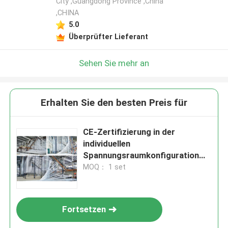
City ,Guangdong Province ,China
,CHINA
Hinterlass eine Nachricht
5.0
Wir rufen Sie bald zurück!
Überprüfter Lieferant
Sehen Sie mehr an
Erhalten Sie den besten Preis für
CE-Zertifizierung in der
individuellen
Spannungsraumkonfiguration
Vertikale Pulverbeschichtung
MOQ： 1 set
von Aluminiumprofilen
EINREICHUNGEN
Fortsetzen