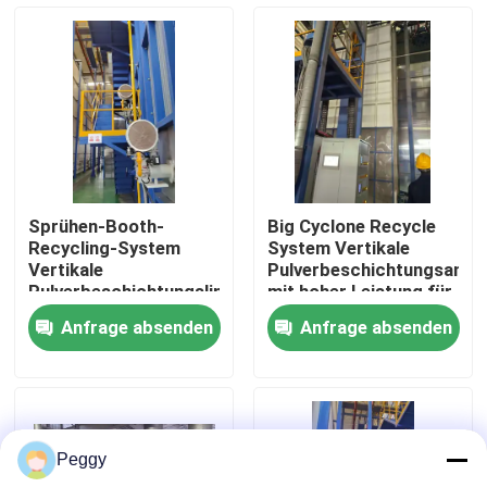
Über uns
Fabrik-Ausflug
Qualitätskontrolle
Sprühen-Booth-
Big Cyclone Recycle
Recycling-System
System Vertikale
Treten Sie mit uns in Verbindung
Vertikale
Pulverbeschichtungsanla
Pulverbeschichtungslinie
mit hoher Leistung für
Hochleistungs- für
Aluminiumprofile
Anfrage absenden
Anfrage absenden
Aluminiumprofile
Fordern Sie ein Zitat
VR
Peggy
Vertikale Pulver-Beschichtungs-Linie