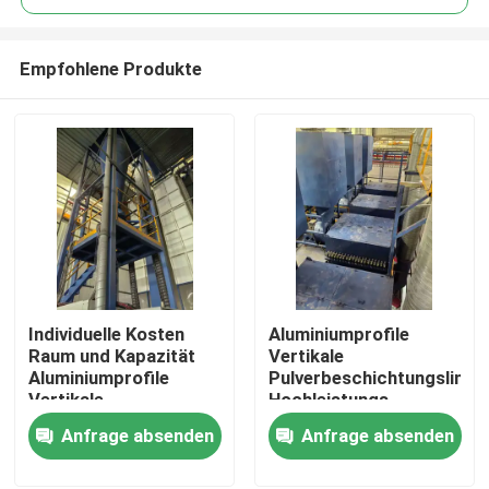
Empfohlene Produkte
Individuelle Kosten
Aluminiumprofile
Haus
Raum und Kapazität
Vertikale
Aluminiumprofile
Pulverbeschichtungslinie
Vertikale
Hochleistungs-
Produkte
Pulverbeschichtungslinie
Anfrage absenden
Anfrage absenden
Hochleistung
VR Show