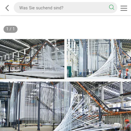
1
/
1