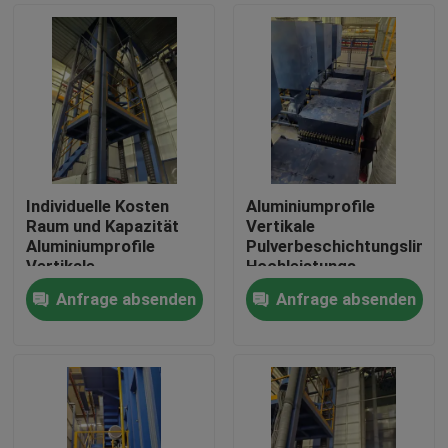
Individuelle Kosten
Aluminiumprofile
Raum und Kapazität
Vertikale
Aluminiumprofile
Pulverbeschichtungslinie
Vertikale
Hochleistungs-
Pulverbeschichtungslinie
Anfrage absenden
Anfrage absenden
Hochleistung
Haus
Produkte
VR Show