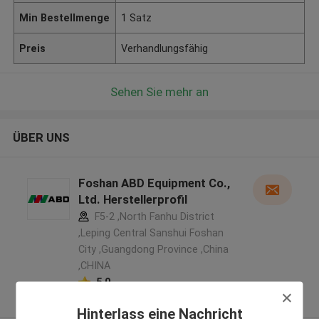
Min Bestellmenge
1 Satz
Preis
Verhandlungsfähig
Sehen Sie mehr an
ÜBER UNS
Foshan ABD Equipment Co.,
Ltd. Herstellerprofil
F5-2 ,North Fanhu District
,Leping Central Sanshui Foshan
City ,Guangdong Province ,China
,CHINA
5.0
Überprüfter Lieferant
Hinterlass eine Nachricht