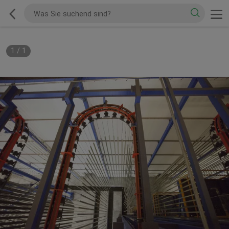
1
/
1