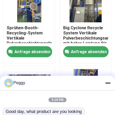
Über uns
Sprühen-Booth-
Big Cyclone Recycle
Fabrik-Ausflug
Recycling-System
System Vertikale
Vertikale
Pulverbeschichtungsanla
Pulverbeschichtungslinie
mit hoher Leistung für
Qualitätskontrolle
Hochleistungs- für
Aluminiumprofile
Anfrage absenden
Anfrage absenden
Aluminiumprofile
Treten Sie mit uns in Verbindung
Fordern Sie ein Zitat
Peggy
VR
5:18 PM
Good day, what product are you looking 
Vertikale Pulver-Beschichtungs-Linie