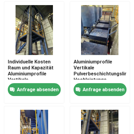
Individuelle Kosten
Aluminiumprofile
Raum und Kapazität
Vertikale
Aluminiumprofile
Pulverbeschichtungslinie
Vertikale
Hochleistungs-
Pulverbeschichtungslinie
Anfrage absenden
Anfrage absenden
Hochleistung
Haus
Produkte
VR Show