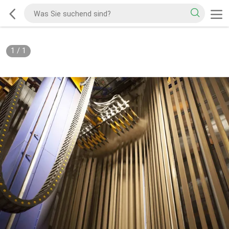
1
/
1