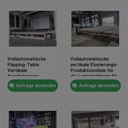
Vollautomatische
Vollautomatische
Flipping-Table
vertikale Eloxierungs-
Vertikale
Produktionslinie für
Anodisierungs-
die Ladeplattform für
Produktionslinie für
Aluminiumprofile
Anfrage absenden
Anfrage absenden
Aluminiumprofile
Haus
Produkte
VR Show