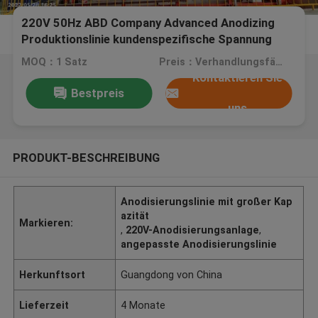
220V 50Hz ABD Company Advanced Anodizing
Produktionslinie kundenspezifische Spannung
Großkapazität
MOQ：1 Satz
Preis：Verhandlungsfähig
Kontaktieren Sie
Bestpreis
uns
PRODUKT-BESCHREIBUNG
Anodisierungslinie mit großer Kap
azität
Markieren:
,
220V-Anodisierungsanlage
,
angepasste Anodisierungslinie
Herkunftsort
Guangdong von China
Lieferzeit
4 Monate