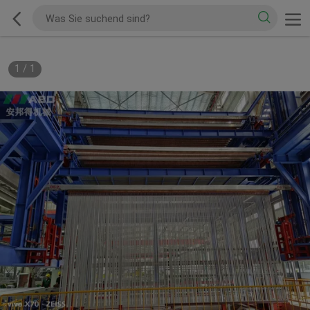
1
/
1