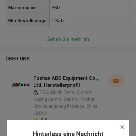
Markenname
ABD
Min Bestellmenge
1 Satz
Sehen Sie mehr an
ÜBER UNS
Foshan ABD Equipment Co.,
Ltd. Herstellerprofil
F5-2 ,North Fanhu District
,Leping Central Sanshui Foshan
City ,Guangdong Province ,China
,CHINA
5.0
Überprüfter Lieferant
Hinterlass eine Nachricht