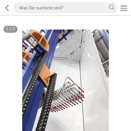
1
/
1