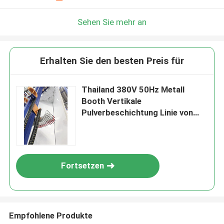
Hinterlass eine Nachricht
Wir rufen Sie bald zurück!
Sehen Sie mehr an
Erhalten Sie den besten Preis für
Thailand 380V 50Hz Metall
Booth Vertikale
Pulverbeschichtung Linie von
Aluminiumlegierung Profil aus
Guangdong von China
Fortsetzen
EINREICHUNGEN
Empfohlene Produkte