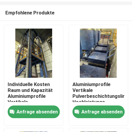
Empfohlene Produkte
Individuelle Kosten
Aluminiumprofile
Raum und Kapazität
Vertikale
Haus
Aluminiumprofile
Pulverbeschichtungslinie
Vertikale
Hochleistungs-
Pulverbeschichtungslinie
Anfrage absenden
Anfrage absenden
Produkte
Hochleistung
VR Show