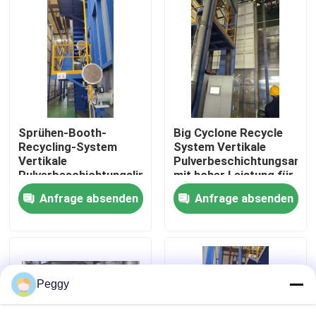
Über uns
Fabrik-Ausflug
Qualitätskontrolle
Sprühen-Booth-
Big Cyclone Recycle
Recycling-System
System Vertikale
Vertikale
Pulverbeschichtungsanla
Treten Sie mit uns in Verbindung
Pulverbeschichtungslinie
mit hoher Leistung für
Hochleistungs- für
Aluminiumprofile
Anfrage absenden
Anfrage absenden
Aluminiumprofile
Fordern Sie ein Zitat
VR
Peggy
Vertikale Pulver-Beschichtungs-Linie