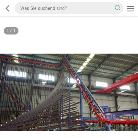
1
/
1