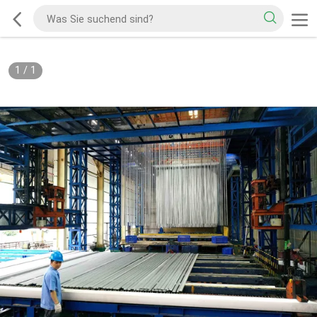
1
/
1