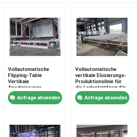
Vollautomatische
Vollautomatische
Flipping-Table
vertikale Eloxierungs-
Vertikale
Produktionslinie für
Anodisierungs-
die Ladeplattform für
Produktionslinie für
Aluminiumprofile
Haus
Anfrage absenden
Anfrage absenden
Aluminiumprofile
Produkte
VR Show