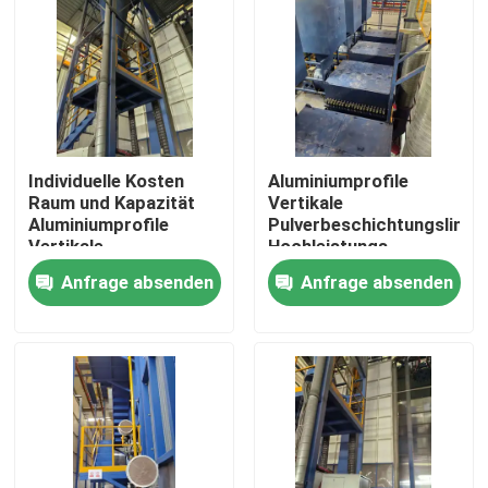
Individuelle Kosten
Aluminiumprofile
Raum und Kapazität
Vertikale
Aluminiumprofile
Pulverbeschichtungslinie
Vertikale
Hochleistungs-
Pulverbeschichtungslinie
Anfrage absenden
Anfrage absenden
Hochleistung
Haus
Produkte
VR Show