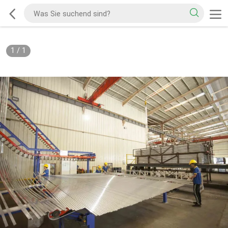
1
/
1