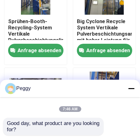
Über uns
Sprühen-Booth-
Big Cyclone Recycle
Recycling-System
System Vertikale
Vertikale
Pulverbeschichtungsanla
Fabrik-Ausflug
Pulverbeschichtungslinie
mit hoher Leistung für
Hochleistungs- für
Aluminiumprofile
Anfrage absenden
Anfrage absenden
Aluminiumprofile
Qualitätskontrolle
Treten Sie mit uns in Verbindung
Peggy
Fordern Sie ein Zitat
7:46 AM
VR
Good day, what product are you looking 
for?
Ofen-Oberkreislauf-
Mehrfachspülvorbehandl
Vertikale Pulver-Beschichtungs-Linie
System vertikale
vertikale