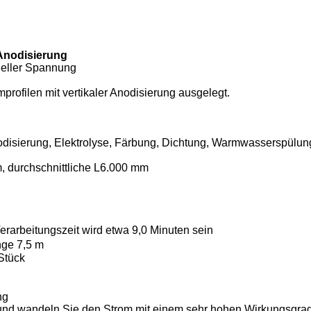
 Anodisierung
ueller Spannung
mprofilen mit vertikaler Anodisierung ausgelegt.
isierung, Elektrolyse, Färbung, Dichtung, Warmwasserspülung
, durchschnittliche L6.000 mm
rarbeitungszeit wird etwa 9,0 Minuten sein
nge 7,5 m
Stück
ng
und wandeln Sie den Strom mit einem sehr hohen Wirkungsgrad