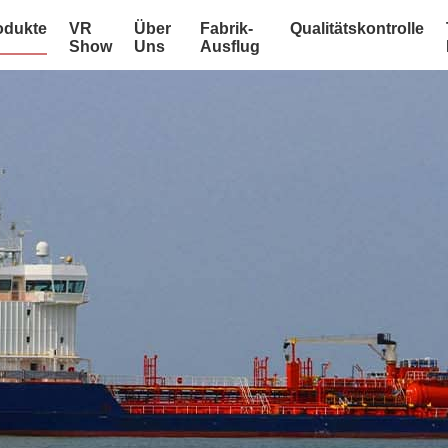
odukte
VR
Über
Fabrik-
Qualitätskontrolle
Show
Uns
Ausflug