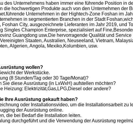
u des Unternehmens haben immer eine führende Position in der
en die hochwertigen Produkte auch von den Unternehmen der B
hnet.führende Unternehmen in der Hightech-Zone Foshan im Ja
ternehmen in segmentierten Branchen in der Stadt Foshan,wich
i, Foshan City, ausgezeichnete Lieferanten im Jahr 2019, und
 Singles Champion Enterprise, spezialisiert auf Fine,Besonder
 Provinz Guangdong usw.Die hervorragende Qualität und Servic
r Vereinigten Staaten, Australien, Neuseeland, Vietnam, Malaysi
pten, Algerien, Angola, Mexiko,Kolumbien, usw.
 Ausrüstung wollen?
Gewicht der Werkstücke.
stung (8 Stunden/Tag oder 30 Tage/Monat)?
 Sie diese Ausrüstung (in LxWxH) aufstellen möchten?
ie Heizung: Elektrizität,Gas,LPG,Diesel oder andere?
Sie Ihre Ausrüstung gekauft haben?
chnung oder Installationsvideo, um die Installationsarbeit zu le
ebugging der Ausrüstung online.
, die bei Bedarf die Installation leiten.
lung durchgeführt und die Verwendung der Ausrüstung regelmäß