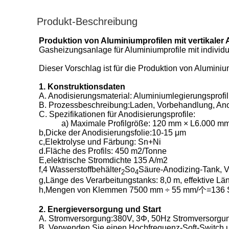
Produkt-Beschreibung
Produktion von Aluminiumprofilen mit vertikaler
Gasheizungsanlage für Aluminiumprofile mit individ
Dieser Vorschlag ist für die Produktion von Aluminiu
1. Konstruktionsdaten
A. Anodisierungsmaterial: Aluminiumlegierungsprofil
B. Prozessbeschreibung:Laden, Vorbehandlung, Anod
C. Spezifikationen für Anodisierungsprofile:
a) Maximale Profilgröße: 120 mm × L6.000 mm
b,Dicke der Anodisierungsfolie:10-15 μm
c,Elektrolyse und Färbung: Sn+Ni
d.Fläche des Profils: 450 m2/Tonne
E
,
elektrische Stromdichte 135 A/m2
f,4 Wasserstoffbehälter
So
Säure-Anodizing-Tank, Ve
2
4
g,Länge des Verarbeitungstanks: 8,0 m, effektive Lä
h,Mengen von Klemmen 7500 mm ÷ 55 mm/个=136 
2. Energieversorgung und Start
A. Stromversorgung:
380V, 3Φ, 50Hz Stromversorgu
B. Verwenden Sie einen Hochfrequenz-Soft-Switch 