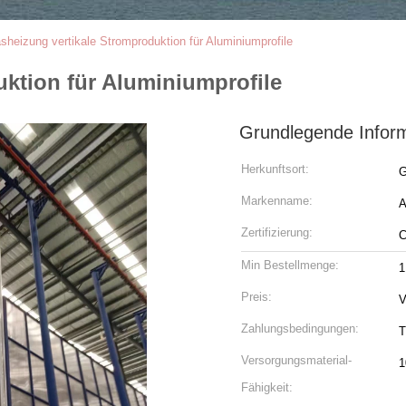
sheizung vertikale Stromproduktion für Aluminiumprofile
ktion für Aluminiumprofile
Grundlegende Infor
Herkunftsort:
G
Markenname:
Zertifizierung:
Min Bestellmenge:
1
Preis:
V
Zahlungsbedingungen:
T
Versorgungsmaterial-
1
Fähigkeit: