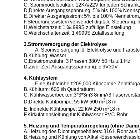
C. Strommodulstruktur: 12KA/22V für jeden Schrank
D,Direkte Ausgangsspannung: 5% bis 100% Nennspan
E.Direkter Ausgangsstrom: 5% bis 100% Nennstrom, k
F,Steuerungssystem verwendet digitale Steuerung, 
H,Weichstartzeit: 1 ‰ 999S zufällige Einstellung
G,Weichschaltenzeit: 1 ¢999S Zufallsstellung
3.
Stromversorgung der Elektrolyse
A. Stromversorgung für Elektrolyse und Farbstof
B,Kühlung: Wasser
C,Erststromzufuhr: 3 Phasen 380V 50 Hz ± 1 Hz
D,Zwei-Zeit-Ausgangsspannung: ± 3V30V
4. Kühlsystem
Eine
,
Kühleinheit:209,000 Kilocalorie Zentrifu
B.Kühlturm: 600 t/h Quadratturm
C. Kühlwasserbecken:3*3*3m3 8mmA3 Faserverstärkt
3
D,Direkte Kühlpumpe: 55 kW 600 m
18 m
3
E. Indirekte Kühlpumpe: 22 kW 250 m
18 m
F,Kirkulationsleitung für Kühlwasser:PVC-Rohr
5. Heizung und Temperaturregelung (ohne Dampf
A.Heizung des Dichtungsbehälters: 316 L Rohr aus E
B.Heizung und Kühlung von Alkali-Essereien:Nasslo