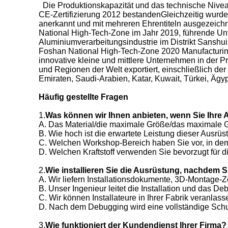
Die Produktionskapazität und das technische Nivea
CE-Zertifizierung 2012 bestandenGleichzeitig wurd
anerkannt und mit mehreren Ehrentiteln ausgezeic
National High-Tech-Zone im Jahr 2019, führende Un
Aluminiumverarbeitungsindustrie im Distrikt Sanshu
Foshan National High-Tech-Zone 2020 Manufacturing
innovative kleine und mittlere Unternehmen in der
und Regionen der Welt exportiert, einschließlich de
Emiraten, Saudi-Arabien, Katar, Kuwait, Türkei, Ägy
Häufig gestellte Fragen
1.
Was können wir Ihnen anbieten, wenn Sie Ihre
A. Das Material/die maximale Größe/das maximale 
B. Wie hoch ist die erwartete Leistung dieser Ausrü
C. Welchen Workshop-Bereich haben Sie vor, in dem
D. Welchen Kraftstoff verwenden Sie bevorzugt für d
2.
Wie installieren Sie die Ausrüstung, nachdem 
A. Wir liefern Installationsdokumente, 3D-Montage-Zei
B. Unser Ingenieur leitet die Installation und das D
C. Wir können Installateure in Ihrer Fabrik veranlassen
D. Nach dem Debugging wird eine vollständige Schu
3.
Wie funktioniert der Kundendienst Ihrer Firma?