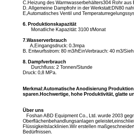
C.Heizung des Warmwasserbehälters304 Rohr aus Ed
D. Allgemeine Dampfrohr in der Werkstatt:DN80 nahtl
E,Automatisches Ventil und Temperaturregelungssys
6. Produktionskapazität
Monatliche Kapazität: 3100 t/Monat
7.
Wasserverbrauch
A,Eingangsdruck:
0.3mpa
B. Entwurfsstrom: 80 m3/h
Ein
Verbrauch: 40 m3
/
Sieh
8. Dampfverbrauch
Durchfluss: 2 Tonnen/Stunde
Druck: 0,8 MPa.
Merkmal:Automatische Anodisierung Produktions
sparen.Hochwertige, hohe Produktivität, glatte 
Über uns
Foshan ABD Equipment Co., Ltd. wurde 2003 gegrün
Oberflächenbehandlungsanlagen geleistet,einschließl
Flüssigkeitslacklinien.Wir erstellen maßgeschneider
Bedürfnissen.