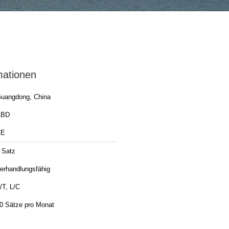
mationen
uangdong, China
ABD
CE
 Satz
erhandlungsfähig
/T, L/C
0 Sätze pro Monat