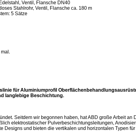
elstahl, Ventil, Flansche DN40
oses Stahlrohr, Ventil, Flansche ca. 180 m
tem: 5 Sätze
 mal.
linie für Aluminiumprofil Oberflächenbehandlungsausrüstu
und langlebige Beschichtung.
det. Seitdem wir begonnen haben, hat ABD große Arbeit an De
ich elektrostatischer Pulverbeschichtungsleitungen, Anodisier
te Designs und bieten die vertikalen und horizontalen Typen für