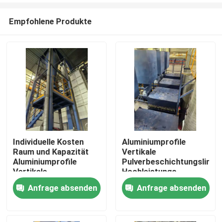
Empfohlene Produkte
Individuelle Kosten
Aluminiumprofile
Raum und Kapazität
Vertikale
Haus
Aluminiumprofile
Pulverbeschichtungslinie
Vertikale
Hochleistungs-
Pulverbeschichtungslinie
Anfrage absenden
Anfrage absenden
Produkte
Hochleistung
VR Show