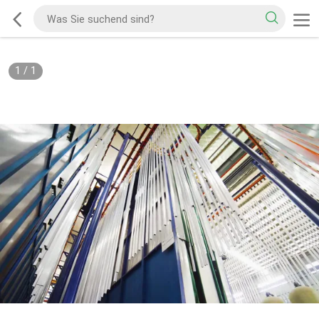
1
/
1