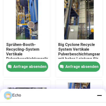
Über uns
Fabrik-Ausflug
Qualitätskontrolle
Sprühen-Booth-
Big Cyclone Recycle
Recycling-System
System Vertikale
Vertikale
Pulverbeschichtungsanla
Treten Sie mit uns in Verbindung
Pulverbeschichtungslinie
mit hoher Leistung für
Hochleistungs- für
Aluminiumprofile
Anfrage absenden
Anfrage absenden
Aluminiumprofile
Fordern Sie ein Zitat
VR
Echo
Vertikale Pulver-Beschichtungs-Linie