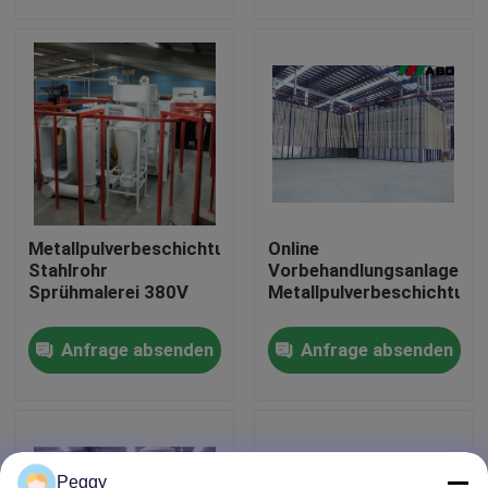
Metallpulverbeschichtungslinie
Online
Stahlrohr
Vorbehandlungsanlage
Sprühmalerei 380V
Metallpulverbeschichtungs
Haus
Anfrage absenden
Anfrage absenden
Produkte
VR Show
Peggy