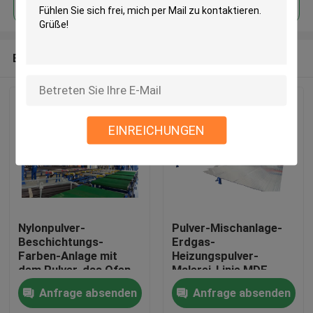
Empfohlene Produkte
EINREICHUNGEN
Nylonpulver-
Pulver-Mischanlage-
Beschichtungs-
Erdgas-
Farben-Anlage mit
Heizungspulver-
dem Pulver, das Ofen
Malerei-Linie MDF
6kw kuriert
volle automatische
Anfrage absenden
Anfrage absenden