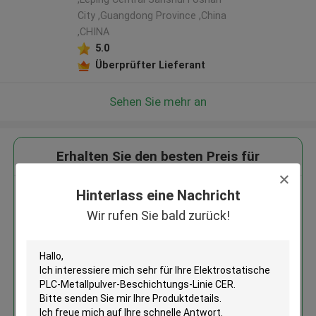
City ,Guangdong Province ,China
,CHINA
5.0
Überprüfter Lieferant
Sehen Sie mehr an
Erhalten Sie den besten Preis für
Hinterlass eine Nachricht
Elektrostatische PLC-
Metallpulver-Beschichtungs-
Wir rufen Sie bald zurück!
Linie CER
Fortsetzen